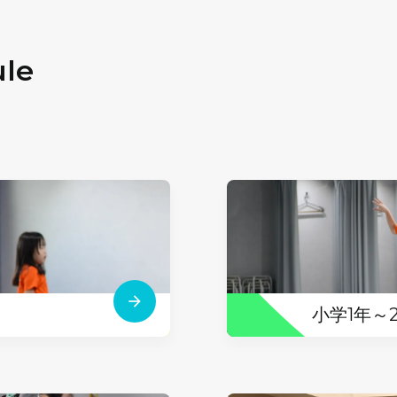
ule
小学1年～